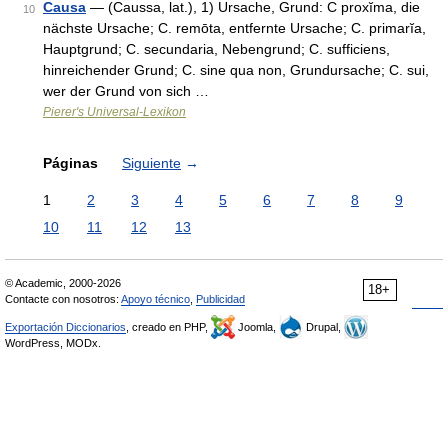
Causa
— (Caussa, lat.), 1) Ursache, Grund: C proxĭma, die
10
nächste Ursache; C. remōta, entfernte Ursache; C. primarĭa,
Hauptgrund; C. secundaria, Nebengrund; C. sufficiens,
hinreichender Grund; C. sine qua non, Grundursache; C. sui,
wer der Grund von sich …
Pierer's Universal-Lexikon
Páginas
Siguiente
→
1
2
3
4
5
6
7
8
9
10
11
12
13
© Academic, 2000-2026
18+
Contacte con nosotros:
Apoyo técnico
,
Publicidad
Exportación Diccionarios
, creado en PHP,
Joomla,
Drupal,
WordPress, MODx.