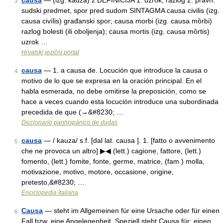
causa
— (izg. kȁuza) ž DEFINICIJA 1. uzrok, razlog 2. pravn.
3
sudski predmet, spor pred sudom SINTAGMA causa civilis (izg.
causa civílis) građanski spor; causa morbi (izg. causa mȍrbi)
razlog bolesti (ili oboljenja); causa mortis (izg. causa mȍrtis)
uzrok …
Hrvatski jezični portal
causa
— 1. a causa de. Locución que introduce la causa o
4
motivo de lo que se expresa en la oración principal. En el
habla esmerada, no debe omitirse la preposición, como se
hace a veces cuando esta locución introduce una subordinada
precedida de que (→&#8230; …
Diccionario panhispánico de dudas
causa
— / kauza/ s.f. [dal lat. causa ]. 1. [fatto o avvenimento
5
che ne provoca un altro] ▶◀ (lett.) cagione, fattore, (lett.)
fomento, (lett.) fomite, fonte, germe, matrice, (fam.) molla,
motivazione, motivo, motore, occasione, origine,
pretesto,&#8230; …
Enciclopedia Italiana
Causa
— steht im Allgemeinen für eine Ursache oder für einen
6
Fall bzw. eine Angelegenheit. Speziell steht Causa für: einen