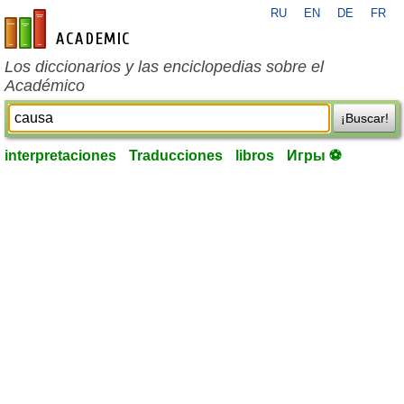
RU
EN
DE
FR
es-academic.com
Los diccionarios y las enciclopedias sobre el
Académico
¡Buscar!
interpretaciones
Traducciones
libros
Игры ⚽