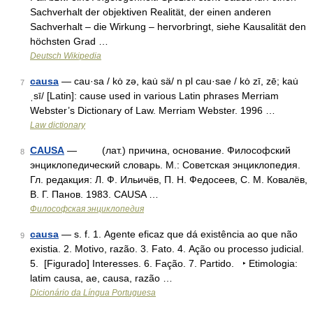
Sachverhalt der objektiven Realität, der einen anderen
Sachverhalt – die Wirkung – hervorbringt, siehe Kausalität den
höchsten Grad …
Deutsch Wikipedia
causa
— cau·sa / kȯ zə, kau̇ sä/ n pl cau·sae / kȯ zī, zē; kau̇
7
ˌsī/ [Latin]: cause used in various Latin phrases Merriam
Webster’s Dictionary of Law. Merriam Webster. 1996 …
Law dictionary
CAUSA
— (лат.) причина, основание. Философский
8
энциклопедический словарь. М.: Советская энциклопедия.
Гл. редакция: Л. Ф. Ильичёв, П. Н. Федосеев, С. М. Ковалёв,
В. Г. Панов. 1983. CAUSA …
Философская энциклопедия
causa
— s. f. 1. Agente eficaz que dá existência ao que não
9
existia. 2. Motivo, razão. 3. Fato. 4. Ação ou processo judicial.
5. [Figurado] Interesses. 6. Fação. 7. Partido. ‣ Etimologia:
latim causa, ae, causa, razão …
Dicionário da Língua Portuguesa